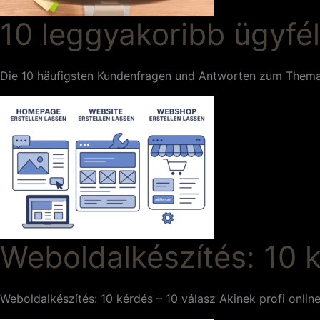
10 leggyakoribb ügyfé
Die 10 häufigsten Kundenfragen und Antworten zum Thema 
Weboldalkészítés: 10 
Weboldalkészítés: 10 kérdés – 10 válasz Akinek profi onlin