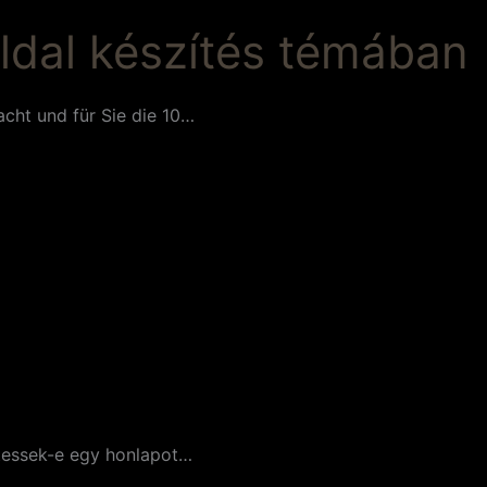
ldal készítés témában
cht und für Sie die 10…
íttessek-e egy honlapot…