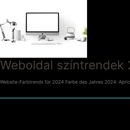
Weboldal színtrendek
Website-Farbtrends für 2024 Farbe des Jahres 2024: Aprico