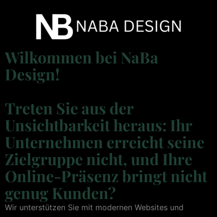
Wilkommen bei NaBa
Design!
Treten Sie aus der
Unsichtbarkeit heraus: Ihr
Unternehmen erreicht seine
Zielgruppe nicht, und Ihre
Online-Präsenz bringt nicht
genug Kunden?
Wir unterstützen Sie mit modernen Websites und